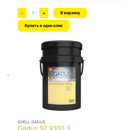
-
+
В корзину
Купить в один клик
Количество
Этот
товара
Gadus
товар
S2
имеет
V100
3
несколько
вариаций.
Опции
можно
выбрать
на
странице
товара.
SHELL GADUS
Gadus S2 V100 3