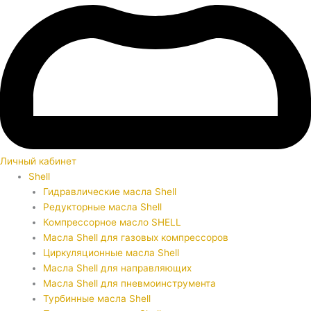
Личный кабинет
Shell
Гидравлические масла Shell
Редукторные масла Shell
Компрессорное масло SHELL
Масла Shell для газовых компрессоров
Циркуляционные масла Shell
Масла Shell для направляющих
Масла Shell для пневмоинструмента
Турбинные масла Shell