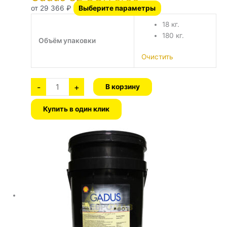
от
29 366
₽
Выберите параметры
18 кг.
180 кг.
Объём упаковки
Очистить
-
+
В корзину
Купить в один клик
Количество
Этот
товара
Gadus
товар
S2
имеет
U460L
2
несколько
вариаций.
Опции
можно
выбрать
на
странице