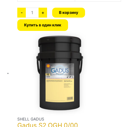
-
+
В корзину
Купить в один клик
Количество
Этот
товара
Gadus
товар
S2
имеет
OGH
0/00
несколько
вариаций.
Опции
можно
выбрать
на
странице
товара.
SHELL GADUS
Gadus S2 OGH 0/00