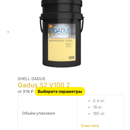
S2
имеет
V100
2
несколько
вариаций.
Опции
можно
выбрать
на
странице
товара.
SHELL GADUS
Gadus S2 V100 2
от
918
₽
Выберите параметры
0.4 кг.
18 кг.
Объём упаковки
180 кг.
Очистить