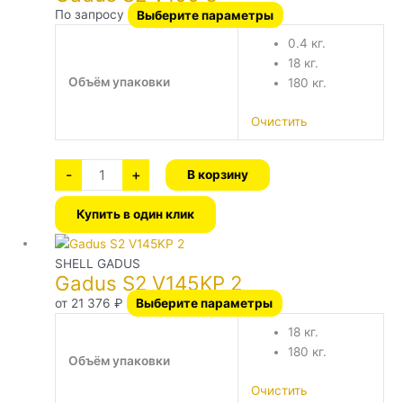
По запросу
Выберите параметры
0.4 кг.
18 кг.
Объём упаковки
180 кг.
Очистить
-
+
В корзину
Купить в один клик
Количество
Этот
товара
Gadus
товар
SHELL GADUS
S2 V145KP 2
Gadus S2 V145KP 2
имеет
несколько
от
21 376
₽
Выберите параметры
вариаций.
18 кг.
Опции
180 кг.
можно
Объём упаковки
выбрать
Очистить
на