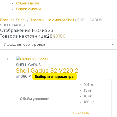
Спреи масла
Спреи смазки
Главная
/
Shell
/
Пластичные смазки Shell
/ SHELL GADUS
SHELL GADUS
Отображение 1–20 из 23
Товаров на странице:
20
40
100
Количество
Этот
товара
Shell
товар
SHELL GADUS
Gadus
Shell Gadus S2 V220 2
имеет
S2
V220
несколько
от
686
₽
Выберите параметры
2
вариаций.
0.4 кг.
Опции
15 кг.
можно
18 кг.
выбрать
Объём упаковки
180 кг.
на
странице
Очистить
товара.