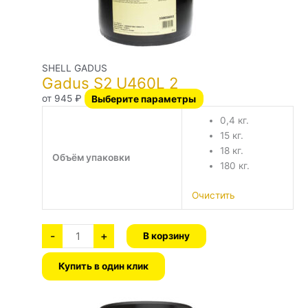
товара.
SHELL GADUS
Gadus S2 U460L 2
от
945
₽
Выберите параметры
0,4 кг.
15 кг.
18 кг.
Объём упаковки
180 кг.
Очистить
-
+
В корзину
Купить в один клик
Количество
Этот
товара
Gadus
товар