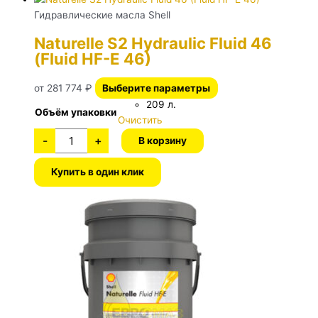
Гидравлические масла Shell
Naturelle S2 Hydraulic Fluid 46
(Fluid HF-E 46)
от
281 774
₽
Выберите параметры
209 л.
Объём упаковки
Очистить
-
+
В корзину
Купить в один клик