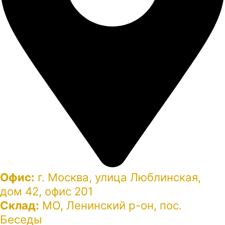
Офис:
г. Москва, улица Люблинская,
дом 42, офис 201
Склад:
МО, Ленинский р-он, пос.
Беседы