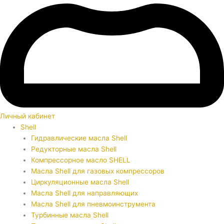
Личный кабинет
Shell
Гидравлические масла Shell
Редукторные масла Shell
Компрессорное масло SHELL
Масла Shell для газовых компрессоров
Циркуляционные масла Shell
Масла Shell для направляющих
Масла Shell для пневмоинструмента
Турбинные масла Shell