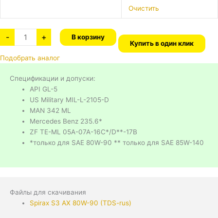
Очистить
-
+
В корзину
Купить в один клик
Подобрать аналог
Спецификации и допуски:
API GL-5
US Military MIL-L-2105-D
MAN 342 ML
Mercedes Benz 235.6*
ZF TE-ML 05A-07A-16C*/D**-17B
*только для SAE 80W-90 ** только для SAE 85W-140
Файлы для скачивания
Spirax S3 AX 80W-90 (TDS-rus)