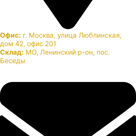
Офис:
г. Москва, улица Люблинская,
дом 42, офис 201
Склад:
МО, Ленинский р-он, пос.
Беседы