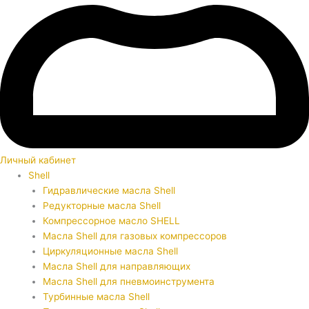
Личный кабинет
Shell
Гидравлические масла Shell
Редукторные масла Shell
Компрессорное масло SHELL
Масла Shell для газовых компрессоров
Циркуляционные масла Shell
Масла Shell для направляющих
Масла Shell для пневмоинструмента
Турбинные масла Shell