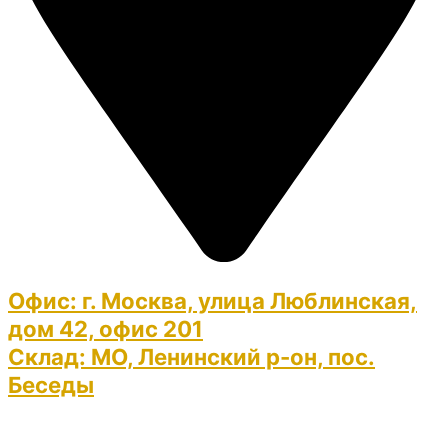
Офис:
г. Москва, улица Люблинская,
дом 42, офис 201
Склад:
МО, Ленинский р-он, пос.
Беседы