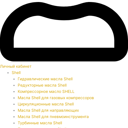
Личный кабинет
Shell
Гидравлические масла Shell
Редукторные масла Shell
Компрессорное масло SHELL
Масла Shell для газовых компрессоров
Циркуляционные масла Shell
Масла Shell для направляющих
Масла Shell для пневмоинструмента
Турбинные масла Shell