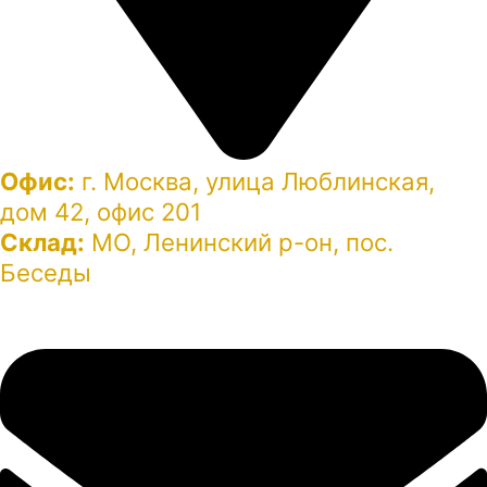
Офис:
г. Москва, улица Люблинская,
дом 42, офис 201
Склад:
МО, Ленинский р-он, пос.
Беседы