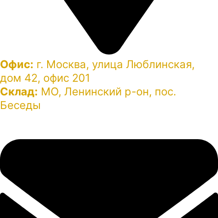
Офис:
г. Москва, улица Люблинская,
дом 42, офис 201
Склад:
МО, Ленинский р-он, пос.
Беседы