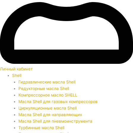
Личный кабинет
Shell
Гидравлические масла Shell
Редукторные масла Shell
Компрессорное масло SHELL
Масла Shell для газовых компрессоров
Циркуляционные масла Shell
Масла Shell для направляющих
Масла Shell для пневмоинструмента
Турбинные масла Shell