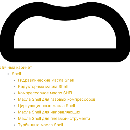
Личный кабинет
Shell
Гидравлические масла Shell
Редукторные масла Shell
Компрессорное масло SHELL
Масла Shell для газовых компрессоров
Циркуляционные масла Shell
Масла Shell для направляющих
Масла Shell для пневмоинструмента
Турбинные масла Shell