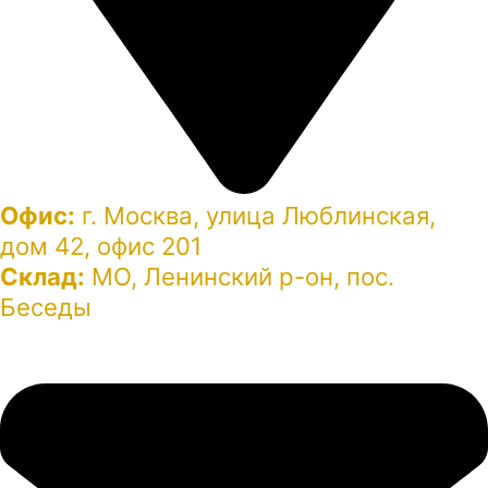
Офис:
г. Москва, улица Люблинская,
дом 42, офис 201
Склад:
МО, Ленинский р-он, пос.
Беседы