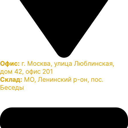
Офис:
г. Москва, улица Люблинская,
дом 42, офис 201
Склад:
МО, Ленинский р-он, пос.
Беседы