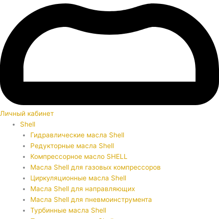
Личный кабинет
Shell
Гидравлические масла Shell
Редукторные масла Shell
Компрессорное масло SHELL
Масла Shell для газовых компрессоров
Циркуляционные масла Shell
Масла Shell для направляющих
Масла Shell для пневмоинструмента
Турбинные масла Shell