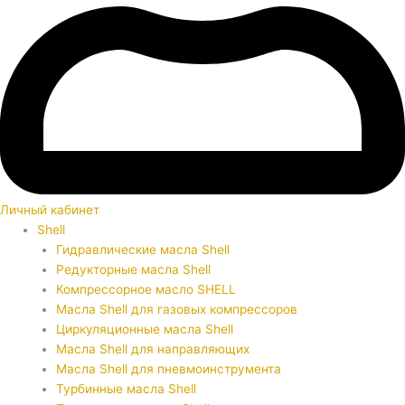
Личный кабинет
Shell
Гидравлические масла Shell
Редукторные масла Shell
Компрессорное масло SHELL
Масла Shell для газовых компрессоров
Циркуляционные масла Shell
Масла Shell для направляющих
Масла Shell для пневмоинструмента
Турбинные масла Shell