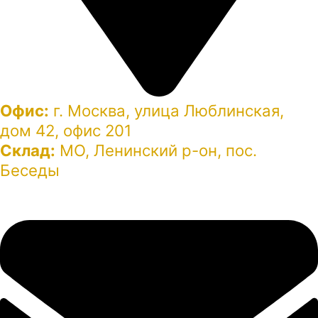
Офис:
г. Москва, улица Люблинская,
дом 42, офис 201
Склад:
МО, Ленинский р-он, пос.
Беседы