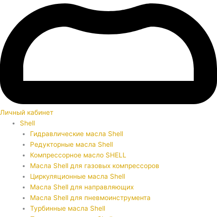
Личный кабинет
Shell
Гидравлические масла Shell
Редукторные масла Shell
Компрессорное масло SHELL
Масла Shell для газовых компрессоров
Циркуляционные масла Shell
Масла Shell для направляющих
Масла Shell для пневмоинструмента
Турбинные масла Shell