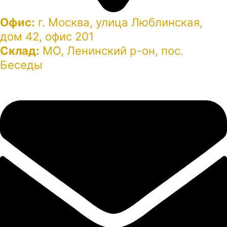
Офис:
г. Москва, улица Люблинская,
дом 42, офис 201
Склад:
МО, Ленинский р-он, пос.
Беседы