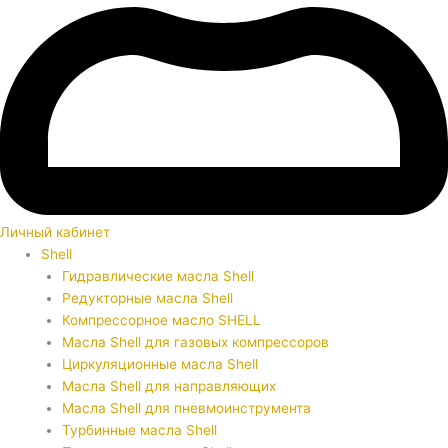
Личный кабинет
Shell
Гидравлические масла Shell
Редукторные масла Shell
Компрессорное масло SHELL
Масла Shell для газовых компрессоров
Циркуляционные масла Shell
Масла Shell для направляющих
Масла Shell для пневмоинструмента
Турбинные масла Shell