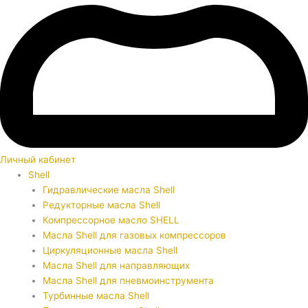
Личный кабинет
Shell
Гидравлические масла Shell
Редукторные масла Shell
Компрессорное масло SHELL
Масла Shell для газовых компрессоров
Циркуляционные масла Shell
Масла Shell для направляющих
Масла Shell для пневмоинструмента
Турбинные масла Shell