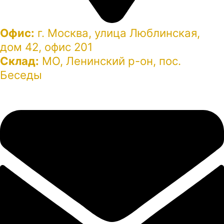
Офис:
г. Москва, улица Люблинская,
дом 42, офис 201
Склад:
МО, Ленинский р-он, пос.
Беседы