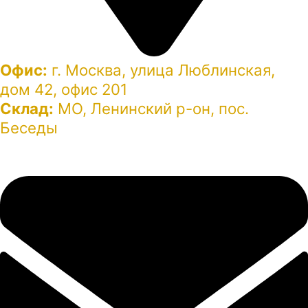
Офис:
г. Москва, улица Люблинская,
дом 42, офис 201
Склад:
МО, Ленинский р-он, пос.
Беседы