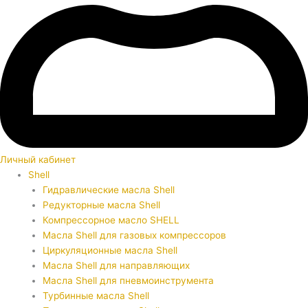
Личный кабинет
Shell
Гидравлические масла Shell
Редукторные масла Shell
Компрессорное масло SHELL
Масла Shell для газовых компрессоров
Циркуляционные масла Shell
Масла Shell для направляющих
Масла Shell для пневмоинструмента
Турбинные масла Shell