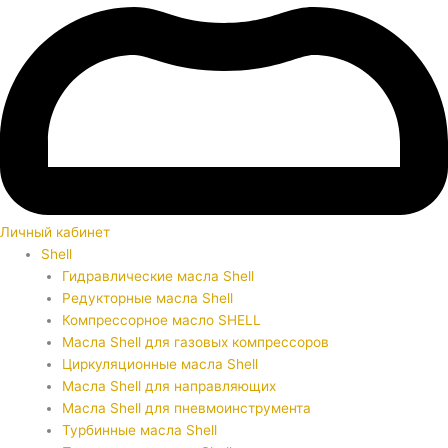
Личный кабинет
Shell
Гидравлические масла Shell
Редукторные масла Shell
Компрессорное масло SHELL
Масла Shell для газовых компрессоров
Циркуляционные масла Shell
Масла Shell для направляющих
Масла Shell для пневмоинструмента
Турбинные масла Shell