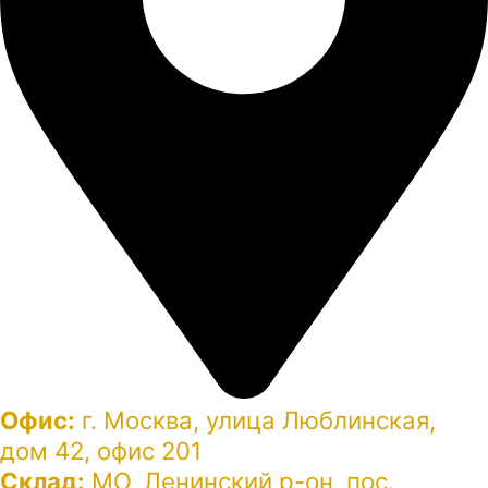
Офис:
г. Москва, улица Люблинская,
дом 42, офис 201
Склад:
МО, Ленинский р-он, пос.