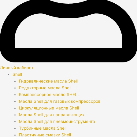
Личный кабинет
Shell
Гидравлические масла Shell
Редукторные масла Shell
Компрессорное масло SHELL
Масла Shell для газовых компрессоров
Циркуляционные масла Shell
Масла Shell для направляющих
Масла Shell для пневмоинструмента
Турбинные масла Shell
Пластичные смазки Shell